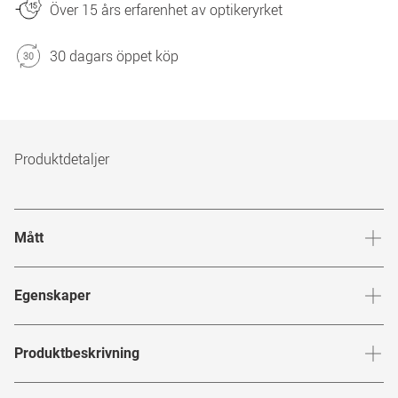
Över 15 års erfarenhet av optikeryrket
30 dagars öppet köp
Produktdetaljer
Mått
Brygga
:
19
mm
Glashöj
Egenskaper
Märke
:
Mister Spex Collection
Produktbeskrivning
Produktnummer
:
6803461