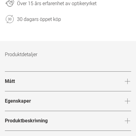
Över 15 års erfarenhet av optikeryrket
30 dagars öppet köp
Produktdetaljer
Mått
Brygga
:
16
mm
Glashöj
Egenskaper
Märke
:
Marc Jacobs
Produktbeskrivning
Produktnummer
:
6751736