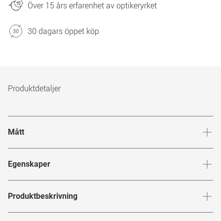
Över 15 års erfarenhet av optikeryrket
30 dagars öppet köp
Produktdetaljer
Mått
Brygga
:
19
mm
Glashöj
Egenskaper
Märke
:
Mister Spex Collection
Produktbeskrivning
Produktnummer
:
6680637