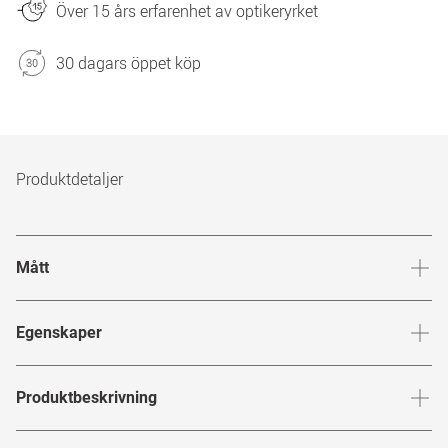
Över 15 års erfarenhet av optikeryrket
30 dagars öppet köp
Produktdetaljer
Mått
Brygga
:
17
mm
Glashöj
Egenskaper
Märke
:
Smart Collection
Produktbeskrivning
Produktnummer
:
6481966