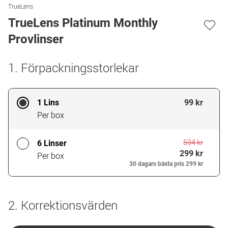
TrueLens
TrueLens Platinum Monthly
Provlinser
1. Förpackningsstorlekar
1 Lins
99 kr
Per box
594 kr
6 Linser
299 kr
Per box
30 dagars bästa pris
299 kr
2. Korrektionsvärden