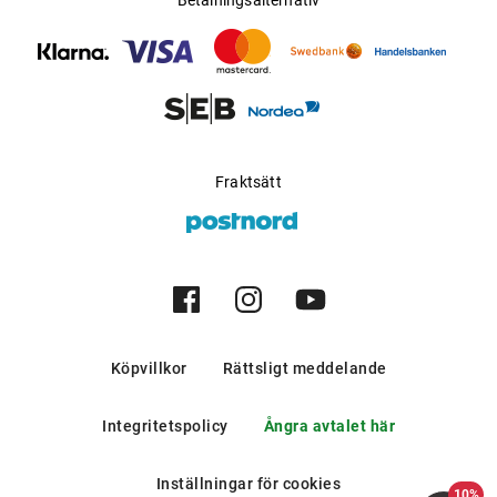
Betalningsalternativ
månadslins perfekt för alla som arbetar mycket med mobil,
dator eller surfplatta. Materialet och teknologin i TrueLens
Platinum ger enastående komfort och utmärkt kvalitet.
Med High Definition™ Optics får man också skarp och klar
syn även vid svaga ljusförhållanden.
Fraktsätt
Enastående synkvalitet och behaglig komfort
TrueLens Platinum Monthly är en högkvalitativ månadslins
som imponerar på alla nivåer. Den innovativa
silikonhydrogelen möjliggör en tunn, rundad linsdesign
som ger en särskilt lätt och bekväm hantering vid
Köpvillkor
Rättsligt meddelande
insättning. Tack vare mycket hög syregenomsläpplighet
och hög vattenhalt uppnås en utmärkt syrecirkulation vid
Integritetspolicy
Ångra avtalet här
ögat. Detta garanterar klara och friska ögon utan att
kompromissa med komforten.
Inställningar för cookies
10%