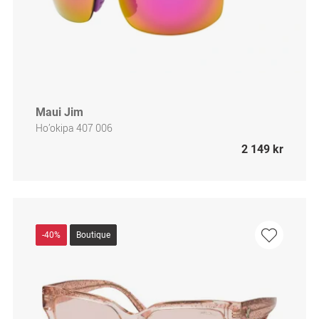
Maui Jim
Ho’okipa 407 006
2 149 kr
-40%
Boutique