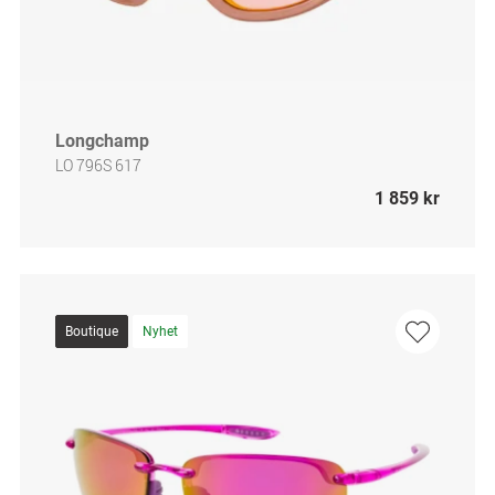
Longchamp
LO 796S 617
1 859 kr
Boutique
Nyhet