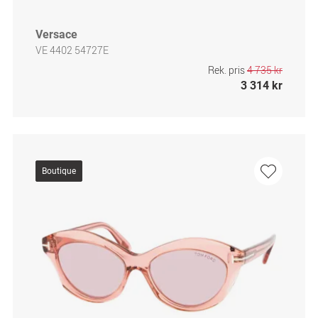
Versace
VE 4402 54727E
Rek. pris
4 735 kr
3 314 kr
Boutique