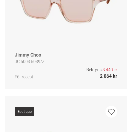
Jimmy Choo
JC 5003 5039/Z
Rek. pris
3 440 kr
2 064 kr
För recept
Boutique