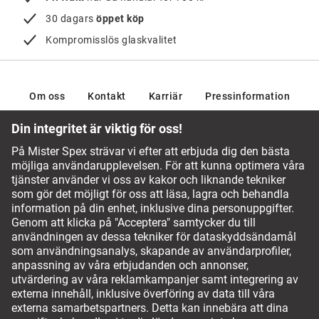
30 dagars
öppet köp
Kompromisslös glaskvalitet
Om oss
Kontakt
Karriär
Pressinformation
Vårt optikerteam vägleder dig gärna
Vanliga frågor och svar
Service Chatt
(+46) 20-127025
Betalningsalternativ