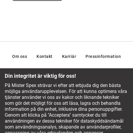
Om oss
Kontakt
Karriär
Pressinformation
Vårt optikerteam vägleder dig gärna
Vanliga frågor och svar
Service Chatt
(+46) 20-127025
Betalningsalternativ