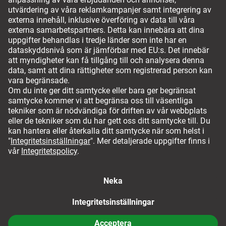
Fraktsätt
Köpvillkor
Rättsligt meddelande
Integritetspolicy
Ångra avtalet här
Inställningar för cookies
10%