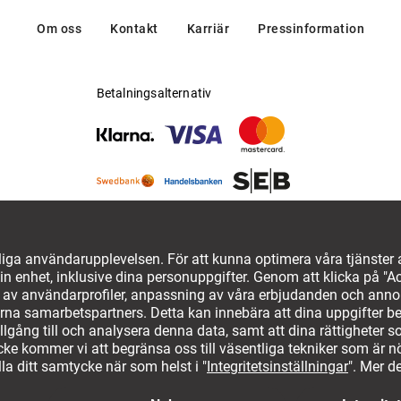
Om oss
Kontakt
Karriär
Pressinformation
Betalningsalternativ
Köpvillkor
Rättsligt meddelande
Integritets
mrätt
Ångra avtalet här
Inställningar för cookies