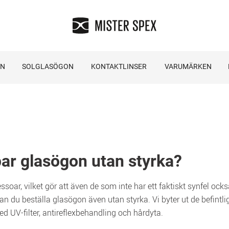
ON
SOLGLASÖGON
KONTAKTLINSER
VARUMÄRKEN
 par glasögon utan styrka?
essoar, vilket gör att även de som inte har ett faktiskt synfel oc
 du beställa glasögon även utan styrka. Vi byter ut de befintliga
d UV-filter, antireflexbehandling och hårdyta.