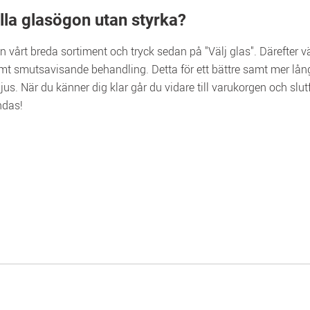
älla glasögon utan styrka?
ån vårt breda sortiment och tryck sedan på "Välj glas". Därefter vä
 samt smutsavisande behandling. Detta för ett bättre samt mer lång
jus. När du känner dig klar går du vidare till varukorgen och slu
ndas!